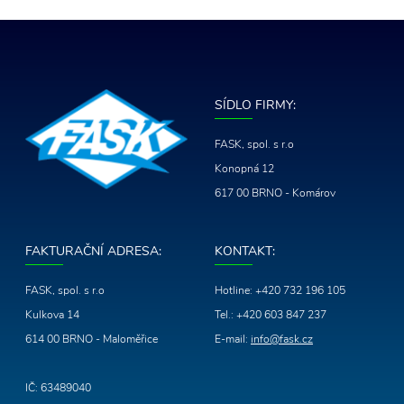
SÍDLO FIRMY:
FASK, spol. s r.o
Konopná 12
617 00 BRNO - Komárov
FAKTURAČNÍ ADRESA:
KONTAKT:
FASK, spol. s r.o
Hotline:
+420 732 196 105
Kulkova 14
Tel.:
+420 603 847 237
614 00 BRNO - Maloměřice
E-mail:
info@fask.cz
IČ: 63489040